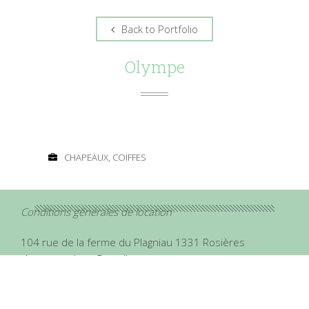
Back to Portfolio
Olympe
CHAPEAUX, COIFFES
Conditions générales de location
104 rue de la ferme du Plagniau 1331 Rosières
chapapote.hats@gmail.com
Couleur: Or & Bleu