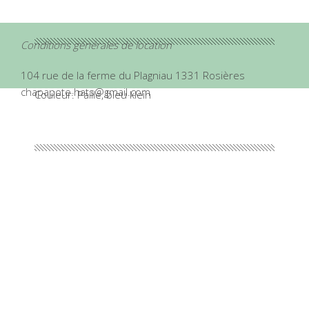
Conditions générales de location
104 rue de la ferme du Plagniau 1331 Rosières
chapapote.hats@gmail.com
Couleur: Paille, bleu klein