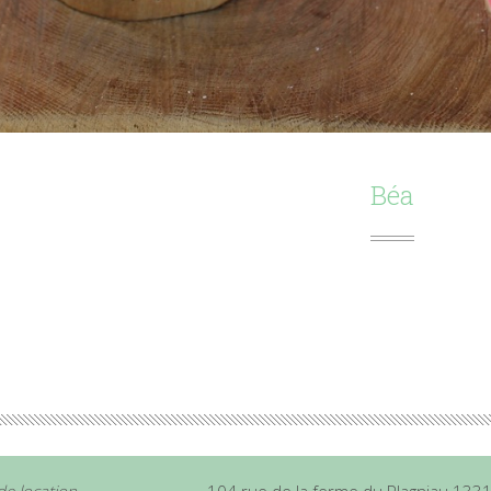
Béa
de location
104 rue de la ferme du Plagniau 133