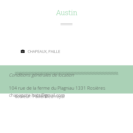
Austin
CHAPEAUX, PAILLE
Conditions générales de location
104 rue de la ferme du Plagniau 1331 Rosières
chapapote.hats@gmail.com
couleur: Paille/Bleu royal