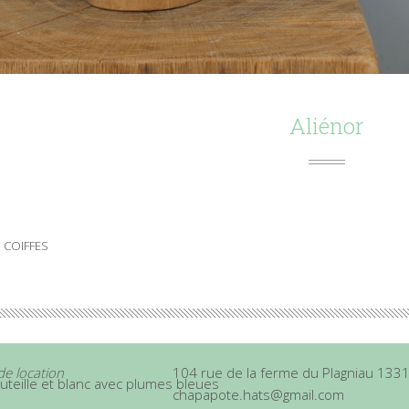
Aliénor
 COIFFES
de location
104 rue de la ferme du Plagniau 133
outeille et blanc avec plumes bleues
chapapote.hats@gmail.com