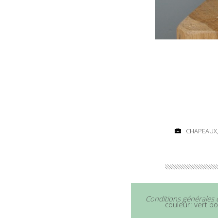
CHAPEAUX,
Conditions générales 
couleur: vert b